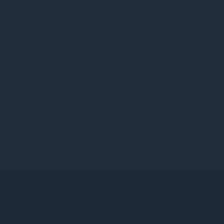
网站首页
公司简介
新闻中心
产品中心
公司简介
新闻中心
企业文化
企业宗旨