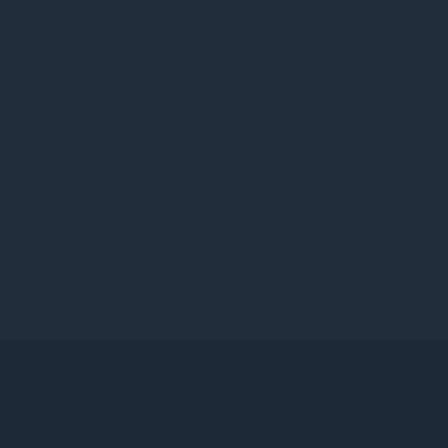
4428582
88047
赤峰市红山
红山街居委
50米