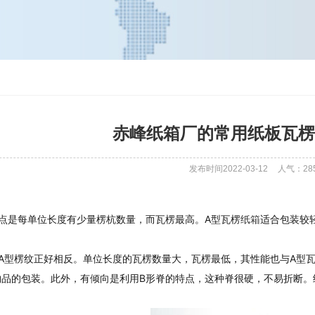
赤峰纸箱厂的常用纸板瓦楞
发布时间2022-03-12
人气：
28
是每单位长度有少量楞杭数量，而瓦楞最高。A型瓦楞
纸箱
适合包装较
A型楞纹正好相反。单位长度的瓦楞数量大，瓦楞最低，其性能也与A型瓦
物品的包装。此外，有倾向是利用B形脊的特点，这种脊很硬，不易折断。