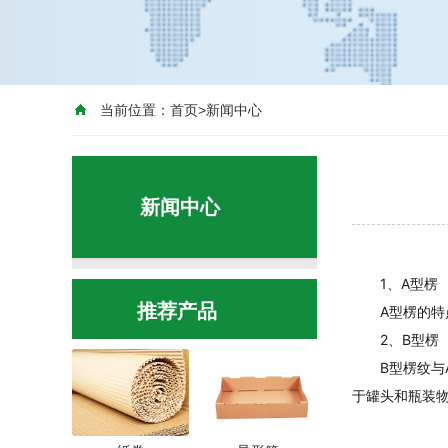
当前位置：
首页
>
新闻中心
新闻中心
1、A型楞
推荐产品
A型楞的特点
2、B型楞
B型楞纹与
于罐头和瓶装