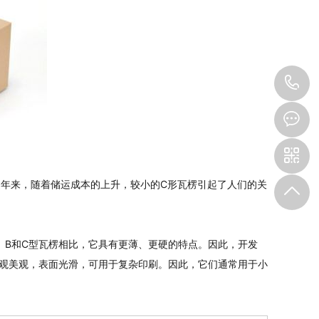
1
近年来，随着储运成本的上升，较小的C形瓦楞引起了人们的关
的A、B和C型瓦楞相比，它具有更薄、更硬的特点。因此，开发
观美观，表面光滑，可用于复杂印刷。因此，它们通常用于小