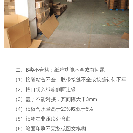
二、B类不合格：纸箱功能不全或有问题
（1）接缝粘合不全、胶带接缝不全或接缝钉钉不牢
（2）槽口切入纸箱侧面边缘
（3）盖子不能对接，其间隙大于3mm
（4）纸板含水量高于20%或低于5%
（5）纸箱在非压痕处弯曲
（6）箱面印刷不完整或图文模糊