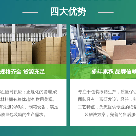
四大优势
规格齐全 货源充足
多年累积 品牌信
足,随时供应；正规化的管理,硬
专注于包装纸箱生产，质量保
材料拥有着优越性,耐用美观。
团队具有丰富研发设计经验，
有先进的印刷、制箱设备，满足
工艺特点，为您提供专业的纸
高质量包装箱的生产需求。
装解决方案，完善的售后服