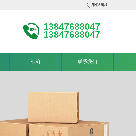
网站地图
13847688047
13847688047
纸箱
联系我们