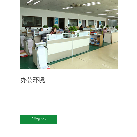
办公室
详情>>