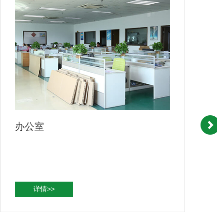
公司一角
详情>>