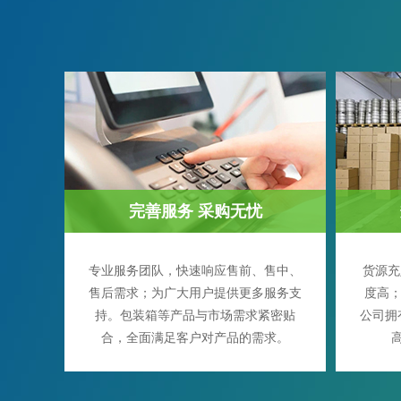
完善服务 采购无忧
专业服务团队，快速响应售前、售中、
货源充
售后需求；为广大用户提供更多服务支
度高；
持。包装箱等产品与市场需求紧密贴
公司拥
合，全面满足客户对产品的需求。