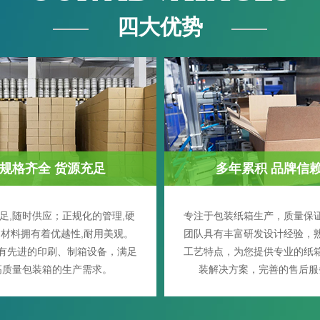
四大优势
规格齐全 货源充足
多年累积 品牌信
足,随时供应；正规化的管理,硬
专注于包装纸箱生产，质量保
材料拥有着优越性,耐用美观。
团队具有丰富研发设计经验，
有先进的印刷、制箱设备，满足
工艺特点，为您提供专业的纸
高质量包装箱的生产需求。
装解决方案，完善的售后服